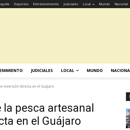
quilla
Deportes
Entretenimiento
Judiciales
Local
Mundo
Nacional
ENIMIENTO
JUDICIALES
LOCAL
MUNDO
NACIONA
on inversión directa en el Guájaro
e la pesca artesanal
cta en el Guájaro