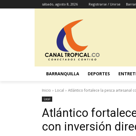
sábado, agosto 8, 2026
Registrarse / Unirse
Barran
BARRANQUILLA
DEPORTES
ENTRET
Inicio
Local
Atlántico fortalece la pesca artesanal c
Local
Atlántico fortalec
con inversión dire