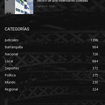
dentro de una vivienda en Soledad
agosto 8, 2026
CATEGORÍAS
Judiciales
1396
Barranquilla
964
Nacional
728
Local
684
Deportes
372
Política
275
Mundo
230
Regional
224