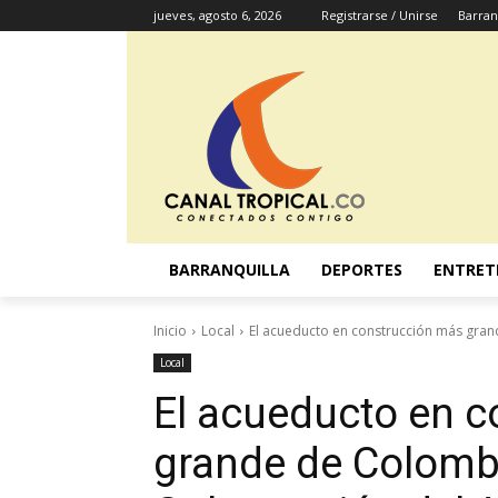
jueves, agosto 6, 2026
Registrarse / Unirse
Barran
BARRANQUILLA
DEPORTES
ENTRET
Inicio
Local
El acueducto en construcción más grand
Local
El acueducto en 
grande de Colombia