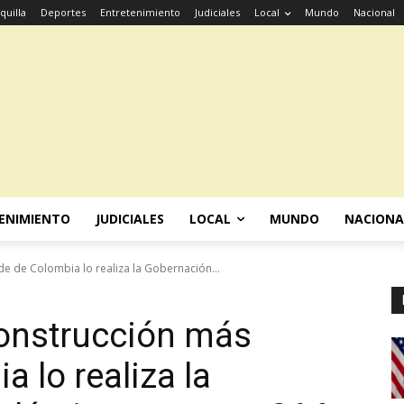
quilla
Deportes
Entretenimiento
Judiciales
Local
Mundo
Nacional
ENIMIENTO
JUDICIALES
LOCAL
MUNDO
NACIONA
e de Colombia lo realiza la Gobernación...
construcción más
 lo realiza la