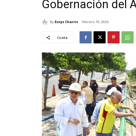
Gobernación del A
By
Eurys Charris
febrero 19, 2026
Cuota