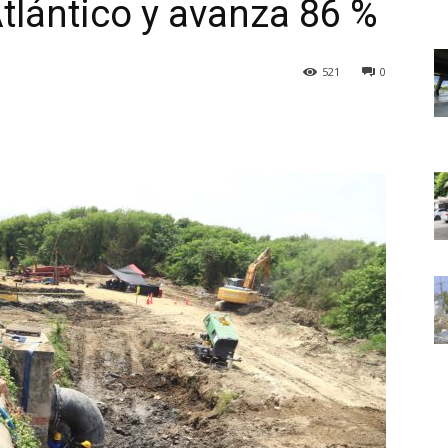
tlántico y avanza 86 %
521
0