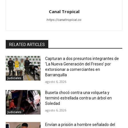
Canal Tropical
https://canaltropical.co
RELATED ARTICLES
Capturan a dos presuntos integrantes de
‘La Nueva Generación del Freseo’ por
extorsionar a comerciantes en
Barranquilla
Judiciales
agosto 6, 2026
Buseta chocó contra una volqueta y
terminó estrellada contra un árbol en
Soledad
agosto 6, 2026
Judiciales
Envían a prisión a hombre señalado del