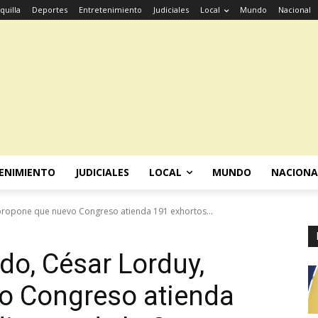
quilla
Deportes
Entretenimiento
Judiciales
Local
Mundo
Nacional
ENIMIENTO
JUDICIALES
LOCAL
MUNDO
NACIONA
propone que nuevo Congreso atienda 191 exhortos...
do, César Lorduy,
o Congreso atienda