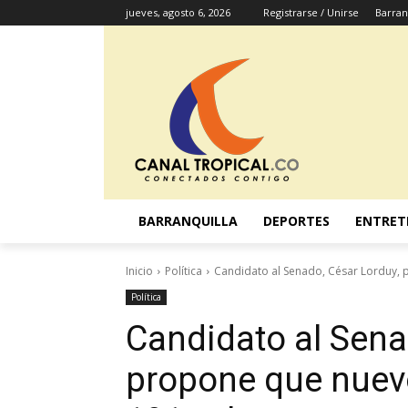
jueves, agosto 6, 2026
Registrarse / Unirse
Barran
BARRANQUILLA
DEPORTES
ENTRET
Inicio
Política
Candidato al Senado, César Lorduy, 
Política
Candidato al Sena
propone que nuev