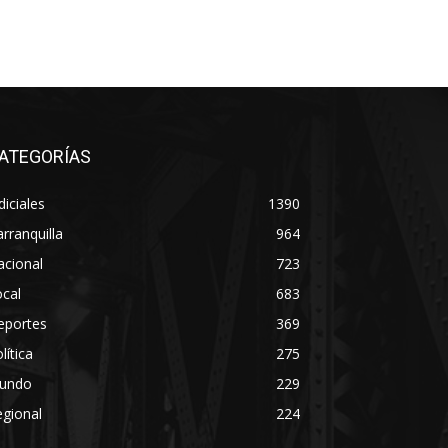
ATEGORÍAS
diciales
1390
rranquilla
964
acional
723
cal
683
eportes
369
lítica
275
undo
229
gional
224