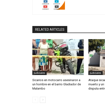
RELATED ARTICLES
Judiciales
Judiciales
Sicarios en motocarro asesinaron a
Ataque sica
un hombre en el barrio Gladiador de
muerto y un 
Malambo
disputa entr