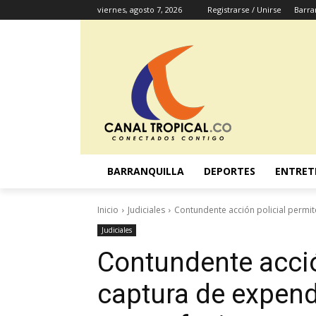
viernes, agosto 7, 2026
Registrarse / Unirse
Barra
BARRANQUILLA
DEPORTES
ENTRET
Inicio
Judiciales
Contundente acción policial permit
Judiciales
Contundente acció
captura de expen