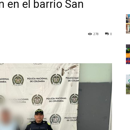
 en el barrio San
278
0