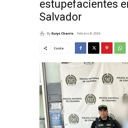
estupefacientes en
Salvador
By
Eurys Charris
febrero 8, 2026
Cuota