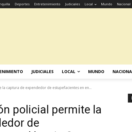
nquilla
Deportes
Entretenimiento
Judiciales
Local
Mundo
Nacional
ENIMIENTO
JUDICIALES
LOCAL
MUNDO
NACIONA
e la captura de expendedor de estupefacientes en en...
n policial permite la
dedor de