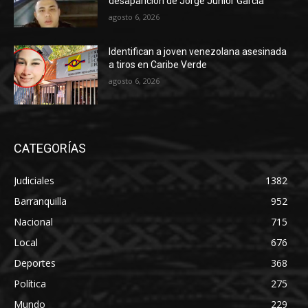
desaparición de Jorge Junior García
agosto 6, 2026
Identifican a joven venezolana asesinada
a tiros en Caribe Verde
agosto 6, 2026
CATEGORÍAS
Judiciales
1382
Barranquilla
952
Nacional
715
Local
676
Deportes
368
Política
275
Mundo
229