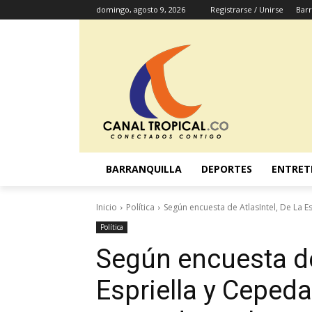
domingo, agosto 9, 2026
Registrarse / Unirse
Barr
BARRANQUILLA
DEPORTES
ENTRET
Inicio
Política
Según encuesta de AtlasIntel, De La Es
Política
Según encuesta de
Espriella y Cepeda,