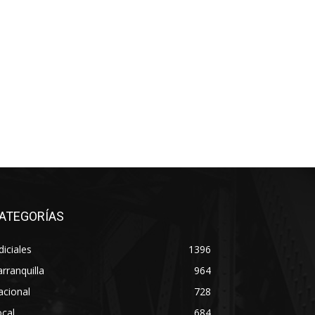
ATEGORÍAS
diciales
1396
rranquilla
964
acional
728
cal
684