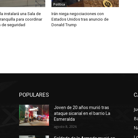
Política
la instalará una Sala de
Irán niega negociaciones con
rranquilla para coordinar
Estados Unidos tras anuncio de
 de seguridad
Donald Trump
POPULARES
C
Joven de 20 años murió tras
Ju
a
ataque sicarial en el barrio La
Ba
Esmeralda
agosto 8, 2026
N
Lo