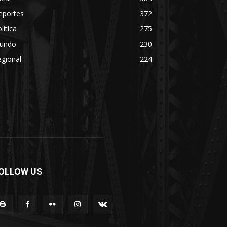
eportes
372
lítica
275
undo
230
gional
224
OLLOW US