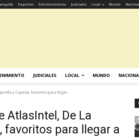
anquilla
Deportes
Entretenimiento
Judiciales
Local
Mundo
Naciona
ENIMIENTO
JUDICIALES
LOCAL
MUNDO
NACIONA
priella y Cepeda, favoritos para llegar...
 AtlasIntel, De La
 favoritos para llegar a