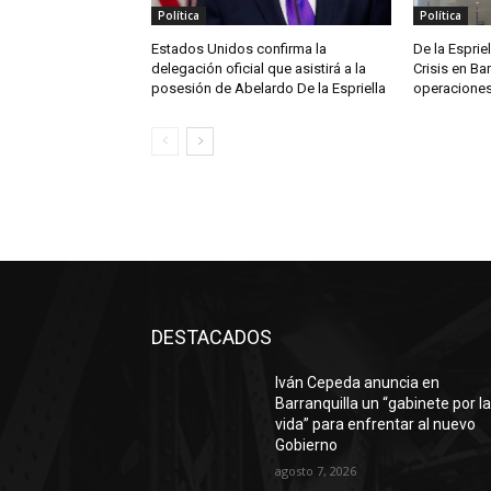
Política
Política
Estados Unidos confirma la
De la Espriel
delegación oficial que asistirá a la
Crisis en Ba
posesión de Abelardo De la Espriella
operaciones
DESTACADOS
Iván Cepeda anuncia en
Barranquilla un “gabinete por l
vida” para enfrentar al nuevo
Gobierno
agosto 7, 2026