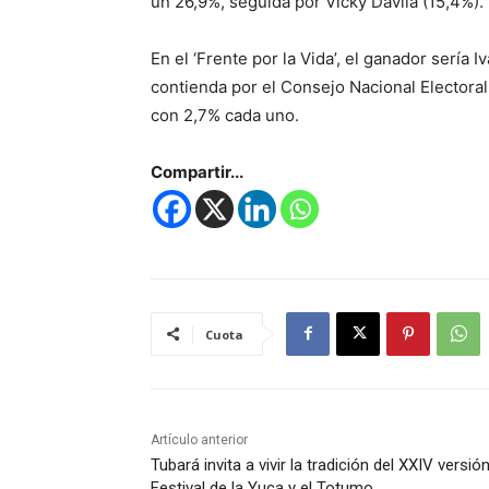
un 26,9%, seguida por Vicky Dávila (15,4%).
En el ‘Frente por la Vida’, el ganador sería
contienda por el Consejo Nacional Electoral
con 2,7% cada uno.
Compartir...
Cuota
Artículo anterior
Tubará invita a vivir la tradición del XXIV versión
Festival de la Yuca y el Totumo