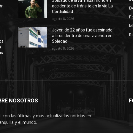
Soldado de la Armada murió en
ión
accidente de tránsito en la vía La
D
Cordialidad
Po
agosto 8, 2026
M
Joven de 22 años fue asesinado
Re
a tiros dentro de una vivienda en
os
Soledad
a
agosto 8, 2026
as
BRE NOSOTROS
F
l con las últimas y más actualizadas noticias en
anquilla y el mundo.