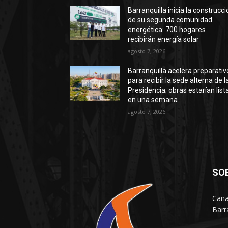
Barranquilla inicia la construcc
de su segunda comunidad
energética: 700 hogares
recibirán energía solar
agosto 7, 2026
Barranquilla acelera preparativ
para recibir la sede alterna de l
Presidencia; obras estarían list
en una semana
agosto 7, 2026
SO
Cana
Barr