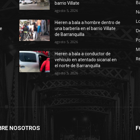
Ba
barrio Villate
agosto 5, 2026
N
Lo
Hieren a bala a hombre dentro de
te
una barbería en el barrio Villate
D
de Barranquilla
Po
agosto 5, 2026
M
Hieren a bala a conductor de
Re
vehículo en atentado sicarial en
el norte de Barranquilla
agosto 5, 2026
BRE NOSOTROS
F