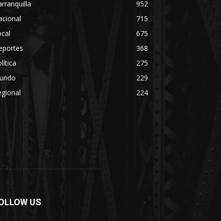
rranquilla
952
acional
715
cal
675
eportes
368
lítica
275
undo
229
gional
224
OLLOW US