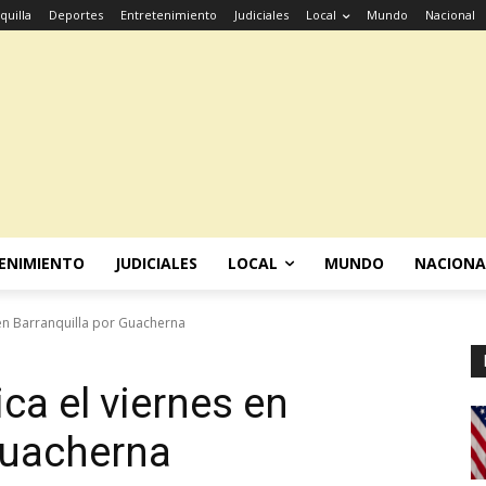
quilla
Deportes
Entretenimiento
Judiciales
Local
Mundo
Nacional
ENIMIENTO
JUDICIALES
LOCAL
MUNDO
NACIONA
 en Barranquilla por Guacherna
ica el viernes en
Guacherna