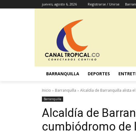
jueves, agosto 6, 2026
Registrarse / Unirse
Barran
BARRANQUILLA
DEPORTES
ENTRET
Inicio
Barranquilla
Alcaldía de Barranquilla alista 
Barranquilla
Alcaldía de Barranq
cumbiódromo de l