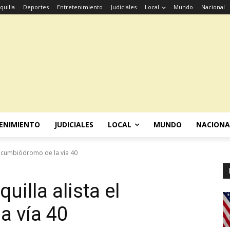
quilla
Deportes
Entretenimiento
Judiciales
Local
Mundo
Nacional
ENIMIENTO
JUDICIALES
LOCAL
MUNDO
NACIONA
el cumbiódromo de la vía 40
uilla alista el
a vía 40