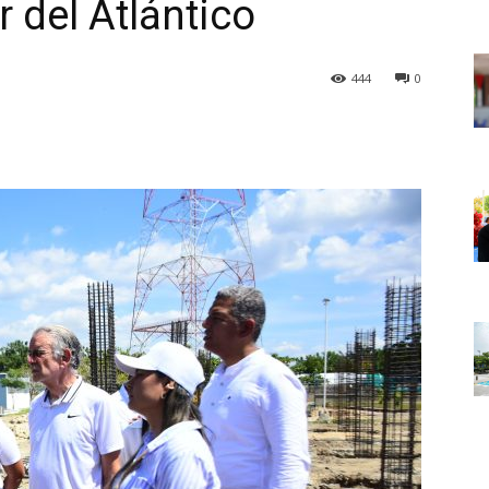
r del Atlántico
444
0