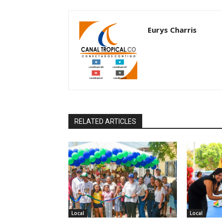
Eurys Charris
RELATED ARTICLES
Local
Local