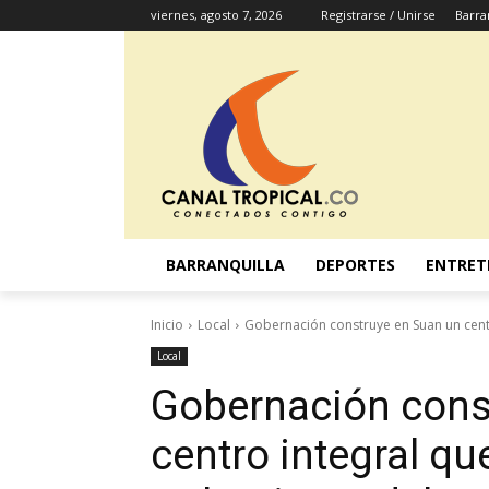
viernes, agosto 7, 2026
Registrarse / Unirse
Barra
BARRANQUILLA
DEPORTES
ENTRET
Inicio
Local
Gobernación construye en Suan un centro
Local
Gobernación cons
centro integral qu