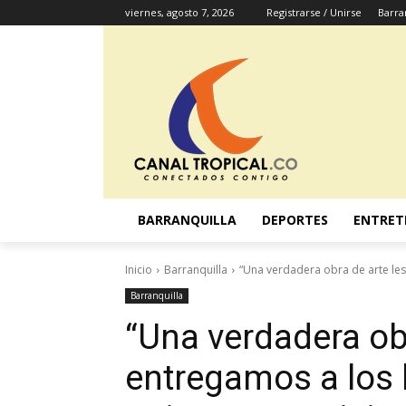
viernes, agosto 7, 2026
Registrarse / Unirse
Barra
BARRANQUILLA
DEPORTES
ENTRET
Inicio
Barranquilla
“Una verdadera obra de arte les 
Barranquilla
“Una verdadera obr
entregamos a los b