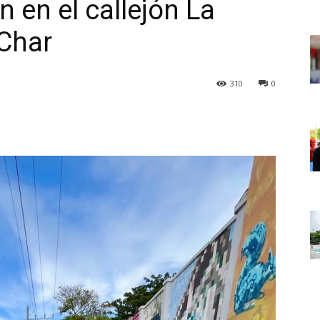
n en el callejón La
 Char
310
0