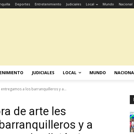
nquilla
Deportes
Entretenimiento
Judiciales
Local
Mundo
Nacional
ENIMIENTO
JUDICIALES
LOCAL
MUNDO
NACIONA
entregamos a los barranquilleros y a...
a de arte les
arranquilleros y a