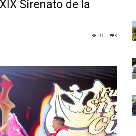
XIX Sirenato de la
416
0