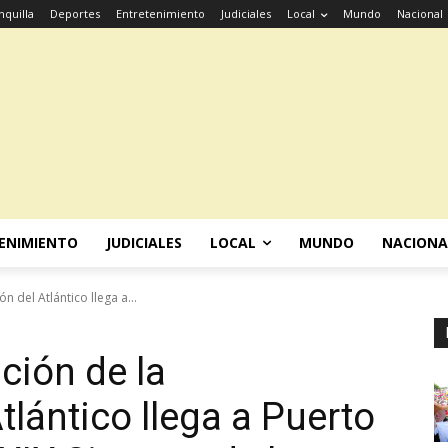
nquilla
Deportes
Entretenimiento
Judiciales
Local
Mundo
Nacional
ENIMIENTO
JUDICIALES
LOCAL
MUNDO
NACIONA
n del Atlántico llega a...
ición de la
lántico llega a Puerto