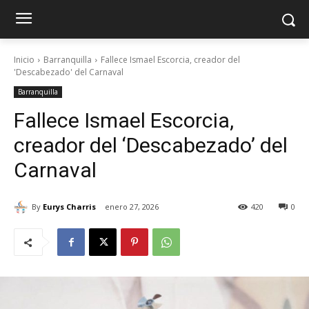
Inicio
Barranquilla
Fallece Ismael Escorcia, creador del
'Descabezado' del Carnaval
Barranquilla
Fallece Ismael Escorcia,
creador del ‘Descabezado’ del
Carnaval
By
Eurys Charris
enero 27, 2026
420
0