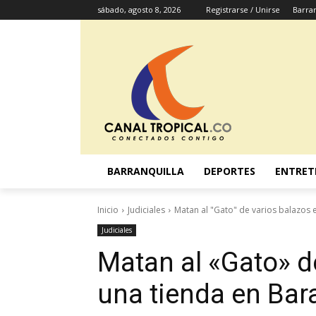
sábado, agosto 8, 2026
Registrarse / Unirse
Barran
BARRANQUILLA
DEPORTES
ENTRET
Inicio
Judiciales
Matan al "Gato" de varios balazos 
Judiciales
Matan al «Gato» d
una tienda en Ba