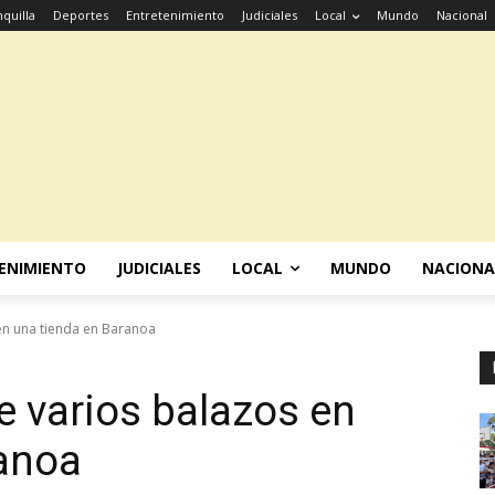
quilla
Deportes
Entretenimiento
Judiciales
Local
Mundo
Nacional
ENIMIENTO
JUDICIALES
LOCAL
MUNDO
NACIONA
en una tienda en Baranoa
e varios balazos en
ranoa