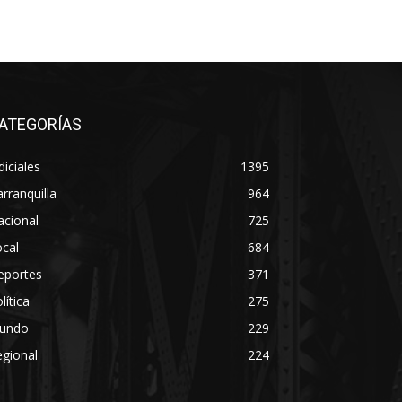
ATEGORÍAS
diciales
1395
rranquilla
964
acional
725
cal
684
eportes
371
lítica
275
undo
229
gional
224