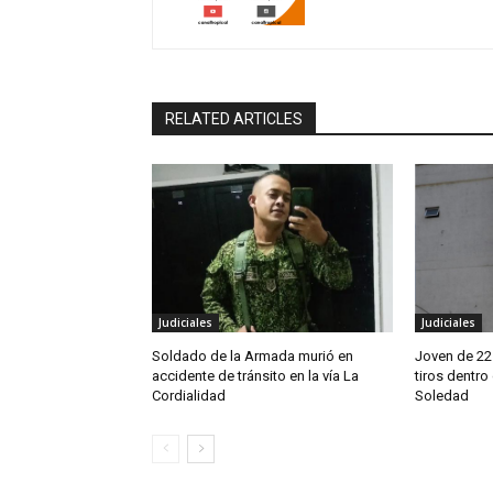
RELATED ARTICLES
Judiciales
Judiciales
Soldado de la Armada murió en
Joven de 22
accidente de tránsito en la vía La
tiros dentro
Cordialidad
Soledad