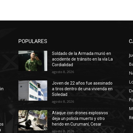
POPULARES
C
Soldado de la Armada murió en
Ju
a
accidente de tránsito en la vía La
Ba
Cordialidad
agosto 8, 2026
N
Lo
Joven de 22 años fue asesinado
ión
a tiros dentro de una vivienda en
D
Soledad
Po
agosto 8, 2026
M
Ataque con drones explosivos
Re
deja un policía muerto y otro
os
herido en Curumaní, Cesar
a
agosto 8, 2026