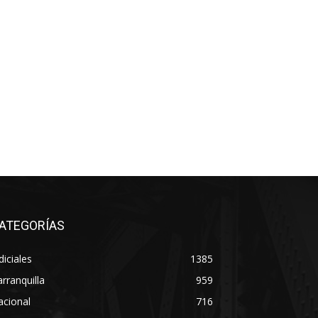
ATEGORÍAS
diciales
1385
rranquilla
959
acional
716