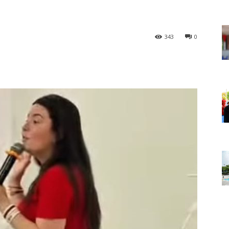
343
0