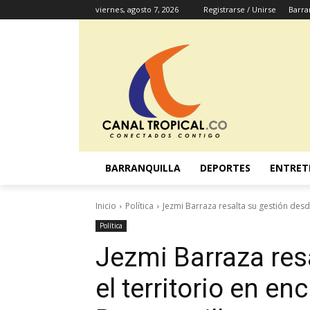
viernes, agosto 7, 2026
Registrarse / Unirse
Barra
BARRANQUILLA
DEPORTES
ENTRET
Inicio
Política
Jezmi Barraza resalta su gestión desd
Política
Jezmi Barraza res
el territorio en e