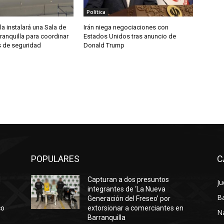
Política
la instalará una Sala de
Irán niega negociaciones con
rranquilla para coordinar
Estados Unidos tras anuncio de
 de seguridad
Donald Trump
POPULARES
C
l
Capturan a dos presuntos
Ju
integrantes de ‘La Nueva
Ba
Generación del Freseo’ por
co
extorsionar a comerciantes en
N
Barranquilla