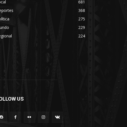
cal
681
eportes
368
lítica
275
undo
229
gional
224
OLLOW US