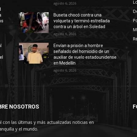
Lo
agosto 6, 2026
d
D
a
Buseta chocó contra una
Po
os
volqueta y terminó estrellada
contra un árbol en Soledad
M
agosto 6, 2026
Re
l
Envían a prisión a hombre
señalado del homicidio de un
el
auxiliar de vuelo estadounidense
en Medellín
agosto 6, 2026
BRE NOSOTROS
F
l con las últimas y más actualizadas noticias en
anquilla y el mundo.