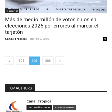
Nacional
Más de medio millón de votos nulos en
elecciones 2026 por errores al marcar el
tarjetón
Canal Tropical
-
marzo 9, 2026
0
304
305
306
TOP AUTHORS
Canal Tropical
3577 Publicaciones
0 COMENTARIOS