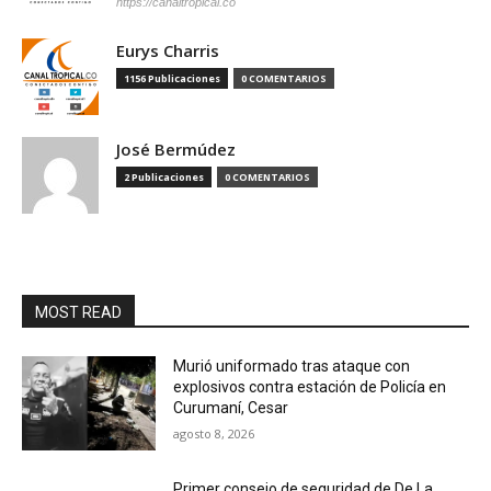
https://canaltropical.co
Eurys Charris
1156 Publicaciones
0 COMENTARIOS
José Bermúdez
2 Publicaciones
0 COMENTARIOS
MOST READ
Murió uniformado tras ataque con
explosivos contra estación de Policía en
Curumaní, Cesar
agosto 8, 2026
Primer consejo de seguridad de De La