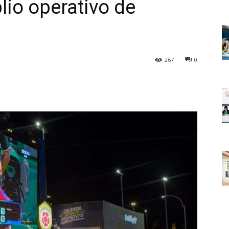
lio operativo de
267
0