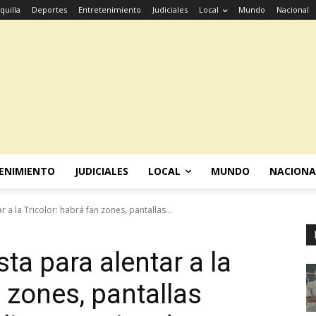
quilla
Deportes
Entretenimiento
Judiciales
Local
Mundo
Nacional
ENIMIENTO
JUDICIALES
LOCAL
MUNDO
NACIONA
r a la Tricolor: habrá fan zones, pantallas...
sta para alentar a la
n zones, pantallas