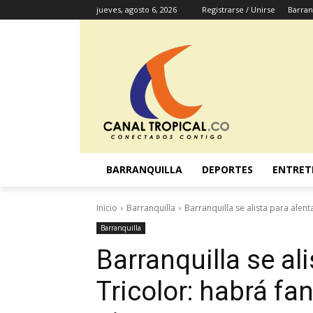
jueves, agosto 6, 2026
Registrarse / Unirse
Barran
BARRANQUILLA
DEPORTES
ENTRET
Inicio
Barranquilla
Barranquilla se alista para alenta
Barranquilla
Barranquilla se ali
Tricolor: habrá fa