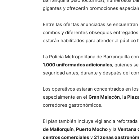
Barranquilla (Asonocturnos), numerosos bare
gigantes y ofrecerán promociones especiales
Entre las ofertas anunciadas se encuentra
combos y diferentes obsequios entregados 
estarán habilitados para atender al público 
La Policía Metropolitana de Barranquilla c
1.000 uniformados adicionales
, quienes se
seguridad antes, durante y después del co
Los operativos estarán concentrados en lo
especialmente en el
Gran Malecón
, la
Plaza
corredores gastronómicos.
El plan también incluye vigilancia reforzada
de Mallorquín
,
Puerto Mocho
y la
Ventana
centros comerciales
y
21 zonas gastronóm