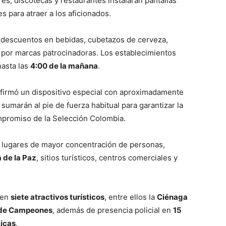
s, discotecas y restaurantes instalarán pantallas
 para atraer a los aficionados.
n descuentos en bebidas, cubetazos de cerveza,
por marcas patrocinadoras. Los establecimientos
hasta las
4:00 de la mañana
.
onfirmó un dispositivo especial con aproximadamente
 sumarán al pie de fuerza habitual para garantizar la
mpromiso de la Selección Colombia.
s lugares de mayor concentración de personas,
 de la Paz
, sitios turísticos, centros comerciales y
 en
siete atractivos turísticos
, entre ellos la
Ciénaga
 de Campeones
, además de presencia policial en
15
icas
.